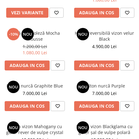
Shearling
VEZI VARIANTE
ADAUGA IN COS
Haine de Lynx
Haine blană - diverse
Vestă mongoleză Mocha
Haină reversibilă vizon velur
-10%
NOU
NOU
Veste
Mousse
Black
Accesorii
1.200,00 Lei
4.900,00 Lei
1.080,00 Lei
Căciuli
Etole de blană
ADAUGA IN COS
ADAUGA IN COS
Palton nurcă Graphite Blue
Palton nurcă Purple
NOU
NOU
7.000,00 Lei
7.000,00 Lei
ADAUGA IN COS
ADAUGA IN COS
Palton vizon Mahogany cu
Palton vizon Blackglama cu
NOU
NOU
guler rever de vulpe crystal
guler șal de vulpe polară