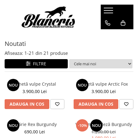
Shop - Blănuri
Haine damă de vulpe
Noutati
Jachete de vulpe argintie
Jachete de vulpe polara
Afiseaza:
1-
21
din
21
produse
Haine damă vizon
FILTRE
Jachete de vizon
Jachete de vizon MRR
Jachetă vulpe Crystal
Jachetă vulpe Arctic Fox
Haine de nurcă
NOU
NOU
3.900,00 Lei
3.900,00 Lei
Pelerine
Pelerine Rex
ADAUGA IN COS
ADAUGA IN COS
Pelerine de vulpe polară
Pelerine de vizon
Pălărie Rex Burgundy
Vestă mongoleză Burgundy
NOU
-10%
NOU
Haine damă de zibelină
690,00 Lei
1.200,00 Lei
Blănuri Mongolină
1.080,00 Lei