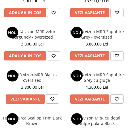
13.900,00 Lei
13.900,00 Lei
ADAUGA IN COS
VEZI VARIANTE
Jachetă vizon MRR velur
Jachetă vizon MRR Sapphire
NOU
NOU
Burgundy - oversized
Grey - oversized
3.800,00 Lei
3.800,00 Lei
ADAUGA IN COS
VEZI VARIANTE
Jachetă vizon MRR Black -
Jachetă vizon MRR Sapphire
NOU
NOU
oversized
Grey cu glugă
3.800,00 Lei
4.300,00 Lei
VEZI VARIANTE
VEZI VARIANTE
Haină nurcă Scallop Trim Dark
Haină vizon MRR cu detalii
NOU
NOU
Brown
vulpe polară Black