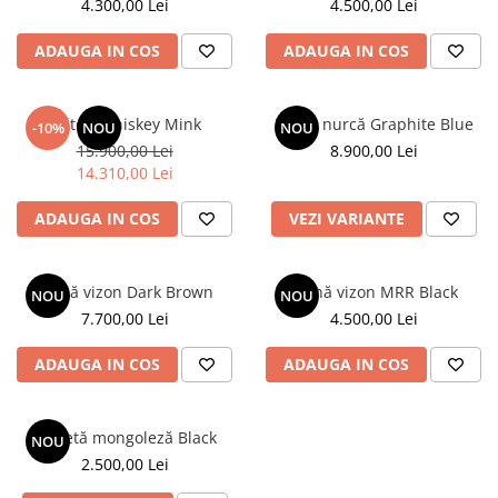
4.300,00 Lei
4.500,00 Lei
ADAUGA IN COS
ADAUGA IN COS
Palton Whiskey Mink
Haină nurcă Graphite Blue
-10%
NOU
NOU
15.900,00 Lei
8.900,00 Lei
14.310,00 Lei
ADAUGA IN COS
VEZI VARIANTE
Haină vizon Dark Brown
Haină vizon MRR Black
NOU
NOU
7.700,00 Lei
4.500,00 Lei
ADAUGA IN COS
ADAUGA IN COS
Jachetă mongoleză Black
NOU
2.500,00 Lei