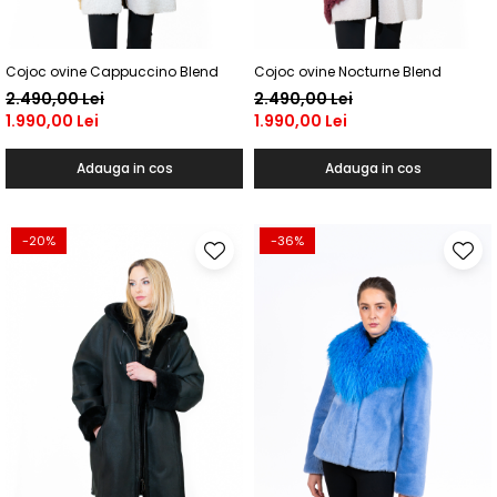
Shearling
Haine de Lynx
Cojoc ovine Cappuccino Blend
Cojoc ovine Nocturne Blend
Haine blană - diverse
2.490,00 Lei
2.490,00 Lei
1.990,00 Lei
1.990,00 Lei
Veste
Accesorii
Adauga in cos
Adauga in cos
Căciuli
Etole de blană
-20%
-36%