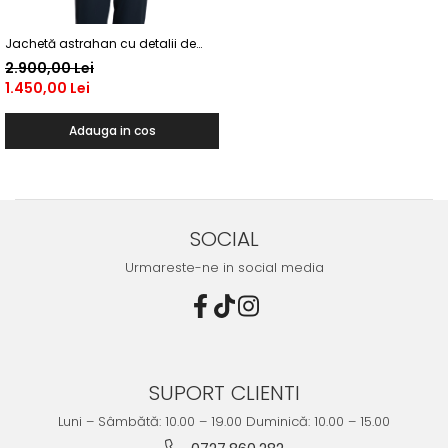
Jachetă astrahan cu detalii de
vulpe polară maro închis
2.900,00 Lei
1.450,00 Lei
Adauga in cos
SOCIAL
Urmareste-ne in social media
SUPORT CLIENTI
Luni – Sâmbătă: 10.00 – 19.00 Duminică: 10.00 – 15.00