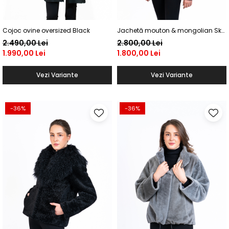
Cojoc ovine oversized Black
Jachetă mouton & mongolian Sky
Blue
2.490,00 Lei
2.800,00 Lei
1.990,00 Lei
1.800,00 Lei
Vezi Variante
Vezi Variante
-36%
-36%