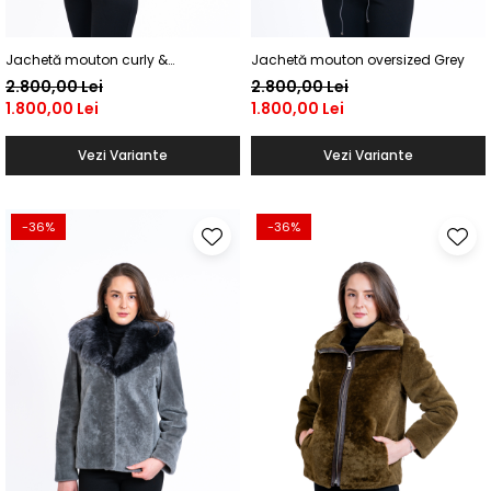
Jachetă mouton curly &
Jachetă mouton oversized Grey
mongolian Black
2.800,00 Lei
2.800,00 Lei
1.800,00 Lei
1.800,00 Lei
Vezi Variante
Vezi Variante
-36%
-36%