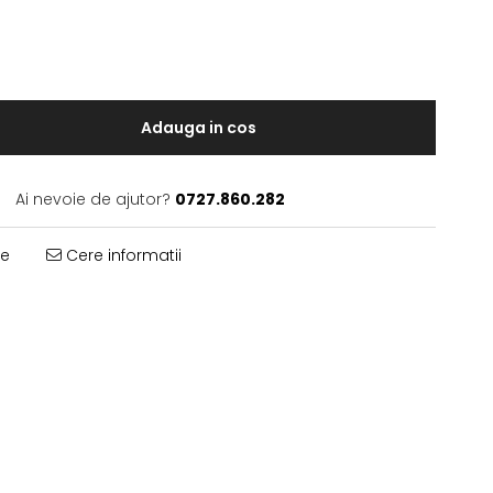
Adauga in cos
Ai nevoie de ajutor?
0727.860.282
te
Cere informatii