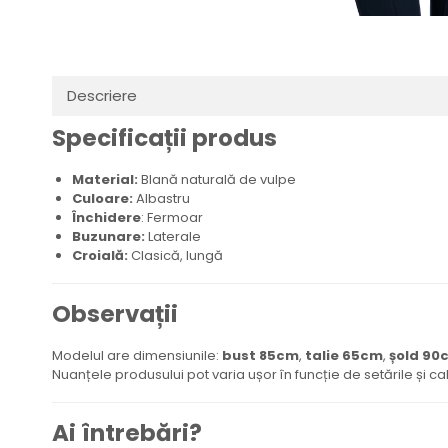
Descriere
Specificații produs
Material:
Blană naturală de vulpe
Culoare:
Albastru
Închidere
: Fermoar
Buzunare:
Laterale
Croială:
Clasică, lungă
Observații
Modelul are dimensiunile:
bust 85cm
,
talie 65cm
,
șold 90
Nuanțele produsului pot varia ușor în funcție de setările și ca
Ai întrebări?