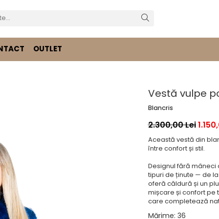
NTACT
OUTLET
Vestă vulpe p
Blancris
2.300,00 Lei
1.150
Această vestă din blan
între confort și stil.
Designul fără mâneci o 
tipuri de ținute — de l
oferă căldură și un pl
mișcare și confort pe t
care completează nat
Mărime
:
36