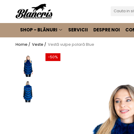
Shop - Blănuri
SHOP - BLĂNURI
SERVICII
DESPRE NOI
CO
Haine damă de vulpe
Jachete de vulpe argintie
Home /
Veste /
Vestă vulpe polară Blue
Jachete de vulpe polara
Haine damă vizon
-50%
Jachete de vizon
Jachete de vizon MRR
Haine de nurcă
Pelerine
Pelerine Rex
Pelerine de vulpe polară
Pelerine de vizon
Haine damă de zibelină
Blănuri Mongolină