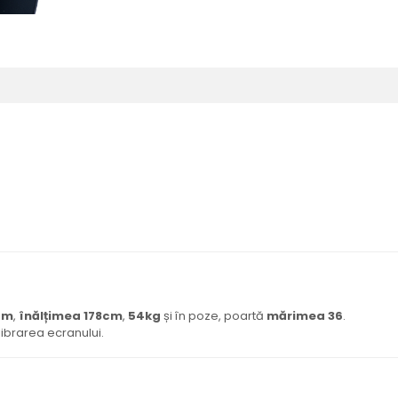
cm
,
înălțimea 178cm
,
54kg
și în poze, poartă
mărimea 36
.
librarea ecranului.