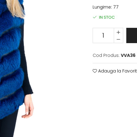
Lungime
:
77
IN STOC
Cod Produs:
VVA36
Adauga la Favori