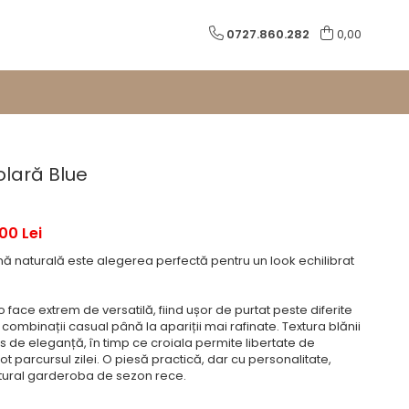
0727.860.282
0,00
olară Blue
,00 Lei
ă naturală este alegerea perfectă pentru un look echilibrat
face extrem de versatilă, fiind ușor de purtat peste diferite
a combinații casual până la apariții mai rafinate. Textura blănii
us de eleganță, în timp ce croiala permite libertate de
ot parcursul zilei. O piesă practică, dar cu personalitate,
ural garderoba de sezon rece.