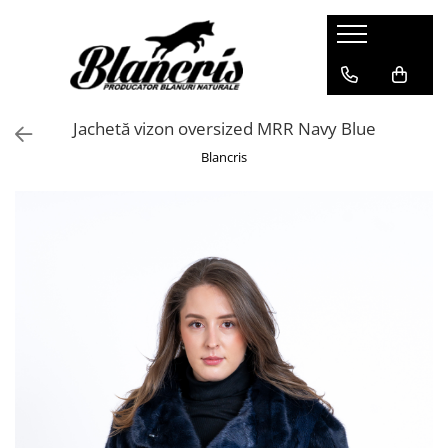
Shop - Blănuri
Haine damă de vulpe
Jachetă vizon oversized MRR Navy Blue
Jachete de vulpe argintie
Blancris
Jachete de vulpe polara
Haine damă vizon
Jachete de vizon
Jachete de vizon MRR
Haine de nurcă
Pelerine
Pelerine Rex
Pelerine de vulpe polară
Pelerine de vizon
Haine damă de zibelină
Blănuri Mongolină