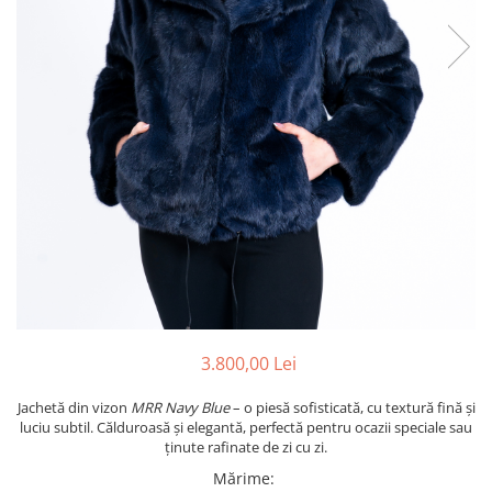
Shearling
Haine de Lynx
Haine blană - diverse
Veste
Accesorii
Căciuli
Etole de blană
3.800,00 Lei
Jachetă din vizon
MRR Navy Blue
– o piesă sofisticată, cu textură fină și
luciu subtil. Călduroasă și elegantă, perfectă pentru ocazii speciale sau
ținute rafinate de zi cu zi.
Mărime
: