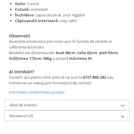
Guler
: tunică
Croială
: oversized
Închidere
: capse ascunse, șnur reglabil
Căptușeală interioară
: crep satin
Observații
Nuanțele produsului pot varia ușor în funcție de setările și
calibrarea ecranului.
Modelul are dimensiunile:
bust 88cm
,
talie 62cm
,
șold 93cm
,
înălțimea 173cm
,
58kg
și poartă
mărimea M
.
Ai întrebări?
Suntem aici pentru tine: poți să ne suni la
0727.860.282
sau
trimite-ne un mesaj prin formularul de contact.
Informatii conformitate produs
Ghid de mărimi
Review-uri
(0)