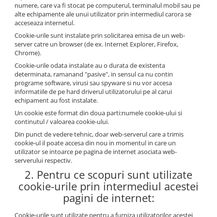
numere, care va fi stocat pe computerul, terminalul mobil sau pe
Shearling
alte echipamente ale unui utilizator prin intermediul carora se
acceseaza internetul.
Haine de Lynx
Cookie-urile sunt instalate prin solicitarea emisa de un web-
Haine blană - diverse
server catre un browser (de ex. Internet Explorer, Firefox,
Chrome).
Veste
Cookie-urile odata instalate au o durata de existenta
Accesorii
determinata, ramanand "pasive", in sensul ca nu contin
programe software, virusi sau spyware si nu vor accesa
Căciuli
informatiile de pe hard driverul utilizatorului pe al carui
Etole de blană
echipament au fost instalate.
Un cookie este format din doua parti:numele cookie-ului si
continutul / valoarea cookie-ului.
Din punct de vedere tehnic, doar web-serverul care a trimis
cookie-ul il poate accesa din nou in momentul in care un
utilizator se intoarce pe pagina de internet asociata web-
serverului respectiv.
2. Pentru ce scopuri sunt utilizate
cookie-urile prin intermediul acestei
pagini de internet:
Cookie-urile sunt utilizate pentru a furniza utilizatorilor acestei