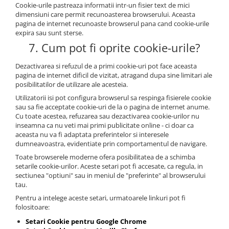
Cookie-urile pastreaza informatii intr-un fisier text de mici
dimensiuni care permit recunoasterea browserului. Aceasta
pagina de internet recunoaste browserul pana cand cookie-urile
expira sau sunt sterse.
7. Cum pot fi oprite cookie-urile?
Dezactivarea si refuzul de a primi cookie-uri pot face aceasta
pagina de internet dificil de vizitat, atragand dupa sine limitari ale
posibilitatilor de utilizare ale acesteia.
Utilizatorii isi pot configura browserul sa respinga fisierele cookie
sau sa fie acceptate cookie-uri de la o pagina de internet anume.
Cu toate acestea, refuzarea sau dezactivarea cookie-urilor nu
inseamna ca nu veti mai primi publicitate online - ci doar ca
aceasta nu va fi adaptata preferintelor si interesele
dumneavoastra, evidentiate prin comportamentul de navigare.
Toate browserele moderne ofera posibilitatea de a schimba
setarile cookie-urilor. Aceste setari pot fi accesate, ca regula, in
sectiunea "optiuni" sau in meniul de "preferinte" al browserului
tau.
Pentru a intelege aceste setari, urmatoarele linkuri pot fi
folositoare:
Setari Cookie pentru Google Chrome