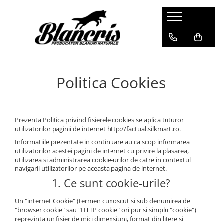
Shop - Blănuri
Haine damă de vulpe
Jachete de vulpe argintie
Politica Cookies
Jachete de vulpe polara
Haine damă vizon
Jachete de vizon
Prezenta Politica privind fisierele cookies se aplica tuturor
Jachete de vizon MRR
utilizatorilor paginii de internet http://factual.silkmart.ro.
Haine de nurcă
Informatiile prezentate in continuare au ca scop informarea
Pelerine
utilizatorilor acestei pagini de internet cu privire la plasarea,
utilizarea si administrarea cookie-urilor de catre in contextul
Pelerine Rex
navigarii utilizatorilor pe aceasta pagina de internet.
Pelerine de vulpe polară
1. Ce sunt cookie-urile?
Pelerine de vizon
Un "internet Cookie" (termen cunoscut si sub denumirea de
Haine damă de zibelină
"browser cookie" sau "HTTP cookie" ori pur si simplu "cookie")
Blănuri Mongolină
reprezinta un fisier de mici dimensiuni, format din litere si