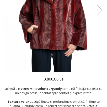
Shearling
Haine de Lynx
Haine blană - diverse
Veste
Accesorii
Căciuli
Etole de blană
3.800,00 Lei
Jachetă din
vizon MRR velur Burgundy
combină finisajul catifelat cu
un design actual, orientat spre confort și expresivitate.
Textura velur
adaugă finețe și profunzime cromatică, în timp ce
nuanța Burgundy oferă un aspect sofisticat și distinct.
Croiala