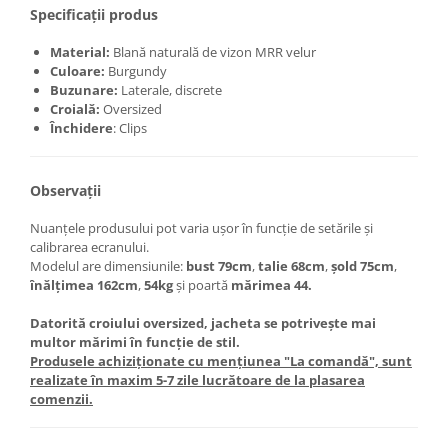
Specificații produs
Material:
Blană naturală de vizon MRR velur
Culoare:
Burgundy
Buzunare:
Laterale, discrete
Croială:
Oversized
Închidere
: Clips
Observații
Nuanțele produsului pot varia ușor în funcție de setările și
calibrarea ecranului.
Modelul are dimensiunile:
bust 79cm
,
talie 68cm
,
șold 75cm
,
înălțimea 162cm
,
54kg
și poartă
mărimea 44.
Datorită croiului oversized, jacheta se potrivește mai
multor mărimi în funcție de stil.
Produsele achiziționate cu mențiunea "La comandă", sunt
realizate în maxim 5-7 zile lucrătoare de la plasarea
comenzii.