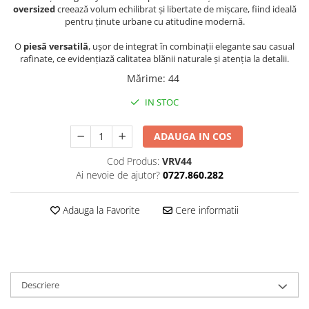
oversized
creează volum echilibrat și libertate de mișcare, fiind ideală
pentru ținute urbane cu atitudine modernă.
O
piesă versatilă
, ușor de integrat în combinații elegante sau casual
rafinate, ce evidențiază calitatea blănii naturale și atenția la detalii.
Mărime
:
44
IN STOC
ADAUGA IN COS
Cod Produs:
VRV44
Ai nevoie de ajutor?
0727.860.282
Adauga la Favorite
Cere informatii
Descriere