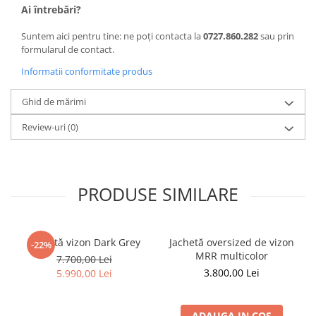
Ai întrebări?
Suntem aici pentru tine: ne poți contacta la
0727.860.282
sau prin
formularul de contact.
Informatii conformitate produs
Ghid de mărimi
Review-uri
(0)
PRODUSE SIMILARE
Jachetă vizon Dark Grey
Jachetă oversized de vizon
-22%
MRR multicolor
7.700,00 Lei
3.800,00 Lei
5.990,00 Lei
ADAUGA IN COS