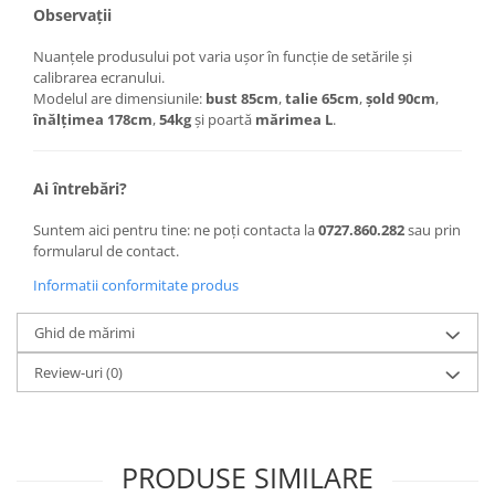
Observații
Nuanțele produsului pot varia ușor în funcție de setările și
calibrarea ecranului.
Modelul are dimensiunile:
bust 85cm
,
talie 65cm
,
șold 90cm
,
înălțimea 178cm
,
54kg
și poartă
mărimea L
.
Ai întrebări?
Suntem aici pentru tine: ne poți contacta la
0727.860.282
sau prin
formularul de contact.
Informatii conformitate produs
Ghid de mărimi
Review-uri
(0)
PRODUSE SIMILARE