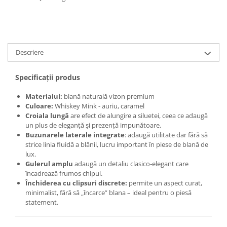
Descriere
Specificații produs
Materialul:
blană naturală vizon premium
Culoare:
Whiskey Mink - auriu, caramel
Croiala lungă
are efect de alungire a siluetei, ceea ce adaugă
un plus de eleganţă şi prezenţă impunătoare.
Buzunarele laterale integrate
: adaugă utilitate dar fără să
strice linia fluidă a blănii, lucru important în piese de blană de
lux.
Gulerul amplu
adaugă un detaliu clasico‑elegant care
încadrează frumos chipul.
Închiderea cu clipsuri discrete:
permite un aspect curat,
minimalist, fără să „încarce” blana – ideal pentru o piesă
statement.