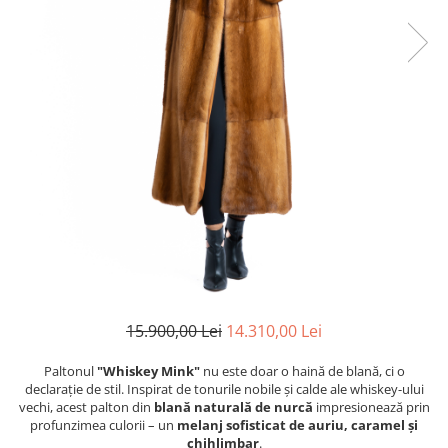
Shearling
Haine de Lynx
Haine blană - diverse
Veste
Accesorii
Căciuli
Etole de blană
15.900,00 Lei
14.310,00 Lei
Paltonul
"Whiskey Mink"
nu este doar o haină de blană, ci o
declarație de stil. Inspirat de tonurile nobile și calde ale whiskey-ului
vechi, acest palton din
blană naturală de nurcă
impresionează prin
profunzimea culorii – un
melanj sofisticat de auriu, caramel și
chihlimbar
.