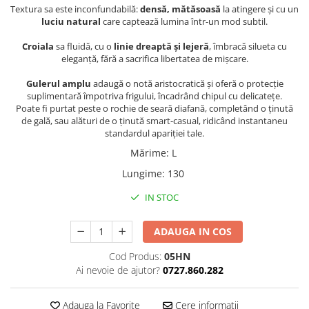
Textura sa este inconfundabilă:
densă, mătăsoasă
la atingere și cu un
luciu natural
care captează lumina într-un mod subtil.
Croiala
sa fluidă, cu o
linie dreaptă și lejeră
, îmbracă silueta cu
eleganță, fără a sacrifica libertatea de mișcare.
Gulerul amplu
adaugă o notă aristocratică și oferă o protecție
suplimentară împotriva frigului, încadrând chipul cu delicatețe.
Poate fi purtat peste o rochie de seară diafană, completând o ținută
de gală, sau alături de o ținută smart-casual, ridicând instantaneu
standardul apariției tale.
Mărime
:
L
Lungime
:
130
IN STOC
ADAUGA IN COS
Cod Produs:
05HN
Ai nevoie de ajutor?
0727.860.282
Adauga la Favorite
Cere informatii