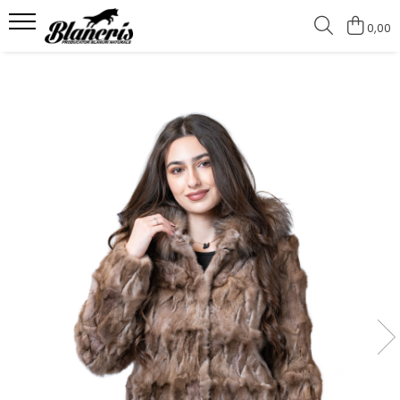
0,00
Shop - Blănuri
Haine damă de vulpe
Jachete de vulpe argintie
Jachete de vulpe polara
Haine damă vizon
Jachete de vizon
Jachete de vizon MRR
Haine de nurcă
Pelerine
Pelerine Rex
Pelerine de vulpe polară
Pelerine de vizon
Haine damă de zibelină
Blănuri Mongolină