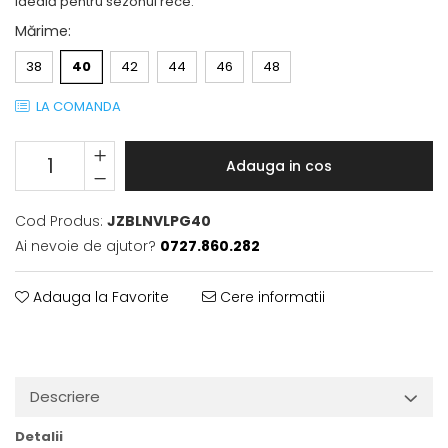
ideală pentru sezonul rece.
Mărime
:
38
40
42
44
46
48
LA COMANDA
Adauga in cos
Cod Produs:
JZBLNVLPG40
Ai nevoie de ajutor?
0727.860.282
Adauga la Favorite
Cere informatii
Descriere
Detalii