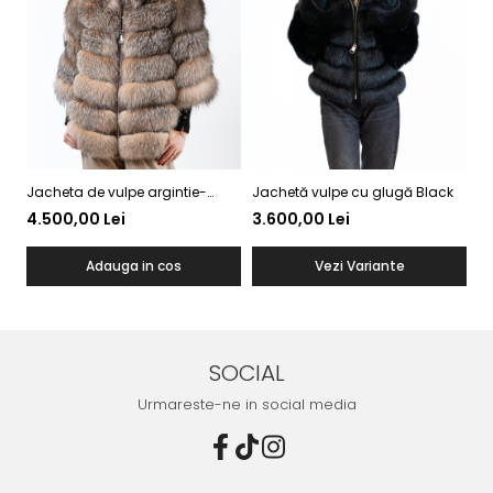
Jacheta de vulpe argintie-
Jachetă vulpe cu glugă Black
Ja
crystal
4.500,00 Lei
3.600,00 Lei
4
Adauga in cos
Vezi Variante
SOCIAL
Urmareste-ne in social media