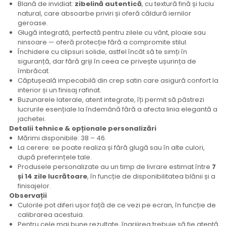
Blană de invidiat:
zibelină autentică
, cu textură fină și luciu
natural, care absoarbe priviri și oferă căldură iernilor
geroase.
Glugă integrată, perfectă pentru zilele cu vânt, ploaie sau
ninsoare — oferă protecție fără a compromite stilul.
Închidere cu clipsuri solide, astfel încât să te simți în
siguranță, dar fără griji în ceea ce privește ușurința de
îmbrăcat.
Căptușeală impecabilă din crep satin care asigură confort la
interior și un finisaj rafinat.
Buzunarele laterale, atent integrate, îți permit să păstrezi
lucrurile esențiale la îndemână fără a afecta linia elegantă a
jachetei.
Detalii tehnice & opționale personalizări
Mărimi disponibile: 38 – 46.
La cerere: se poate realiza și fără glugă sau în alte culori,
după preferințele tale.
Produsele personalizate au un timp de livrare estimat între
7
și 14 zile lucrătoare
, în funcție de disponibilitatea blănii și a
finisajelor.
Observații
Culorile pot diferi ușor față de ce vezi pe ecran, în funcție de
calibrarea acestuia.
Pentru cele mai bune rezultate, îngrijirea trebuie să fie atentă