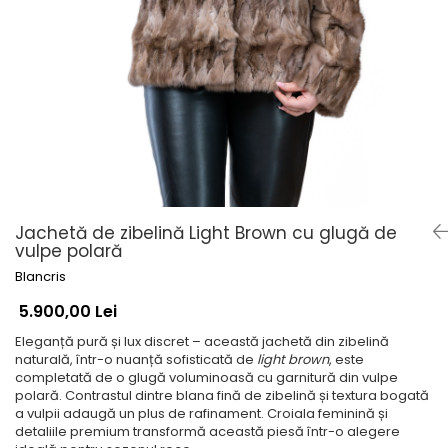
Shearling
Haine de Lynx
Haine blană - diverse
Veste
Accesorii
Căciuli
Etole de blană
Jachetă de zibelină Light Brown cu glugă de
vulpe polară
Blancris
5.900,00 Lei
Eleganță pură și lux discret – această jachetă din zibelină
naturală, într-o nuanță sofisticată de
light brown
, este
completată de o glugă voluminoasă cu garnitură din vulpe
polară. Contrastul dintre blana fină de zibelină și textura bogată
a vulpii adaugă un plus de rafinament. Croiala feminină și
detaliile premium transformă această piesă într-o alegere