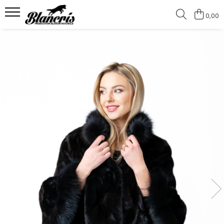
0,00
Shop - Blănuri
Haine damă de vulpe
Jachete de vulpe argintie
Jachete de vulpe polara
Haine damă vizon
Jachete de vizon
Jachete de vizon MRR
Haine de nurcă
Pelerine
Pelerine Rex
Pelerine de vulpe polară
Pelerine de vizon
Haine damă de zibelină
Blănuri Mongolină