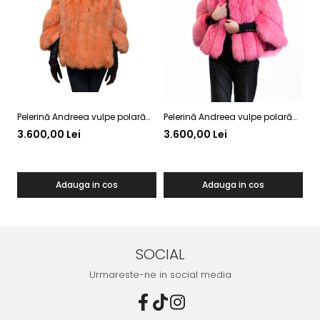
Pelerină Andreea vulpe polară
Pelerină Andreea vulpe polară
Pe
Orange
Pink
B
3.600,00 Lei
3.600,00 Lei
3
Adauga in cos
Adauga in cos
SOCIAL
Urmareste-ne in social media