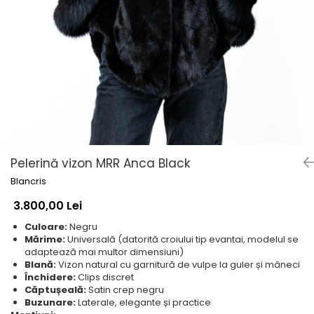
Shearling
Haine de Lynx
Haine blană - diverse
Veste
Accesorii
Căciuli
Etole de blană
Pelerină vizon MRR Anca Black
Blancris
3.800,00 Lei
Culoare:
Negru
Mărime:
Universală (datorită croiului tip evantai, modelul se
adaptează mai multor dimensiuni)
Blană:
Vizon natural cu garnitură de vulpe la guler și mâneci
Închidere:
Clips discret
Căptușeală:
Satin crep negru
Buzunare:
Laterale, elegante și practice