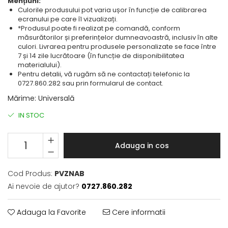
Mențiuni:
Culorile produsului pot varia ușor în funcție de calibrarea
ecranului pe care îl vizualizați.
*Produsul poate fi realizat pe comandă, conform
măsurătorilor și preferințelor dumneavoastră, inclusiv în alte
culori. Livrarea pentru produsele personalizate se face între
7 și 14 zile lucrătoare (în funcție de disponibilitatea
materialului).
Pentru detalii, vă rugăm să ne contactați telefonic la
0727.860.282 sau prin formularul de contact.
Mărime
:
Universală
IN STOC
Adauga in cos
Cod Produs:
PVZNAB
Ai nevoie de ajutor?
0727.860.282
Adauga la Favorite
Cere informatii