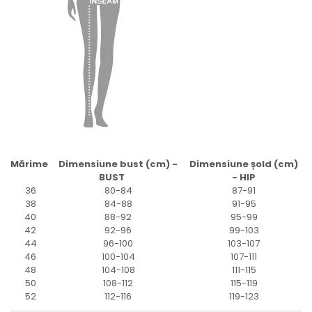
Mărime
Dimensiune bust (cm) -
Dimensiune șold (cm)
BUST
- HIP
36
80-84
87-91
38
84-88
91-95
40
88-92
95-99
42
92-96
99-103
44
96-100
103-107
46
100-104
107-111
48
104-108
111-115
50
108-112
115-119
52
112-116
119-123