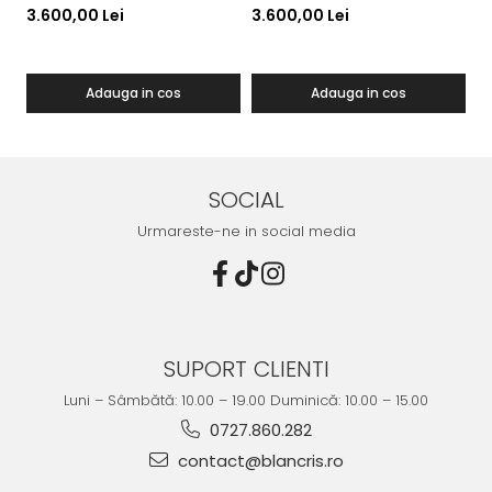
Orange
Pink
B
3.600,00 Lei
3.600,00 Lei
3
Adauga in cos
Adauga in cos
SOCIAL
Urmareste-ne in social media
SUPORT CLIENTI
Luni – Sâmbătă: 10.00 – 19.00 Duminică: 10.00 – 15.00
0727.860.282
contact@blancris.ro