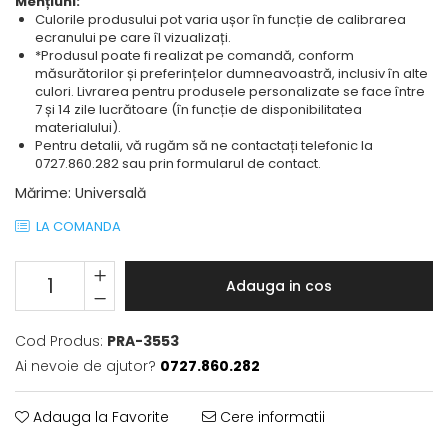
Mențiuni:
Culorile produsului pot varia ușor în funcție de calibrarea
ecranului pe care îl vizualizați.
*Produsul poate fi realizat pe comandă, conform
măsurătorilor și preferințelor dumneavoastră, inclusiv în alte
culori. Livrarea pentru produsele personalizate se face între
7 și 14 zile lucrătoare (în funcție de disponibilitatea
materialului).
Pentru detalii, vă rugăm să ne contactați telefonic la
0727.860.282 sau prin formularul de contact.
Mărime
:
Universală
LA COMANDA
Adauga in cos
Cod Produs:
PRA-3553
Ai nevoie de ajutor?
0727.860.282
Adauga la Favorite
Cere informatii