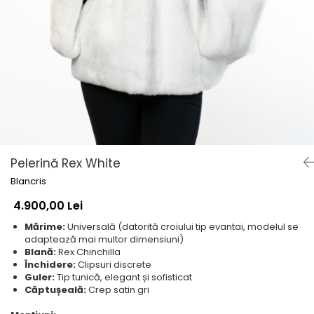
Shearling
Haine de Lynx
Haine blană - diverse
Veste
Accesorii
Căciuli
Etole de blană
Pelerină Rex White
Blancris
4.900,00 Lei
Mărime:
Universală (datorită croiului tip evantai, modelul se
adaptează mai multor dimensiuni)
Blană:
Rex Chinchilla
Închidere:
Clipsuri discrete
Guler:
Tip tunică, elegant și sofisticat
Căptușeală:
Crep satin gri