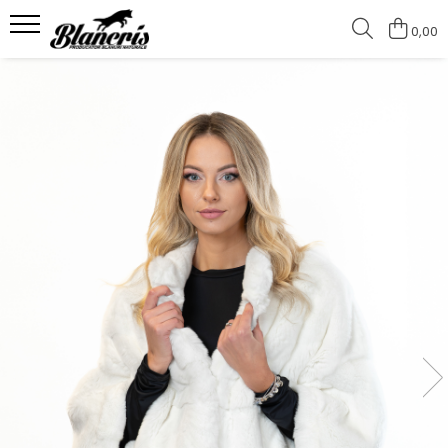
0,00
Shop - Blănuri
Haine damă de vulpe
Jachete de vulpe argintie
Jachete de vulpe polara
Haine damă vizon
Jachete de vizon
Jachete de vizon MRR
Haine de nurcă
Pelerine
Pelerine Rex
Pelerine de vulpe polară
Pelerine de vizon
Haine damă de zibelină
Blănuri Mongolină